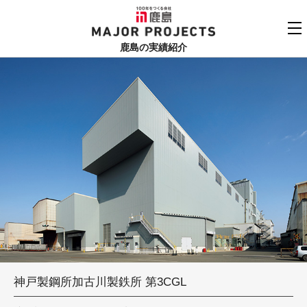
鹿島
MAJOR PROJECTS
鹿島の実績紹介
実績紹介TOP
更新順でみる
関連リンク
よくあるご質問
用途でさがす
鹿島建設株式会社
個人情報保護方針
竣工年でさがす
お問い合わせ
地域でさがす
あいうえお順
神戸製鋼所加古川製鉄所 第3CGL