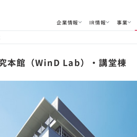
企業情報
IR情報
事業
棟
究本館（WinD Lab）・講堂棟