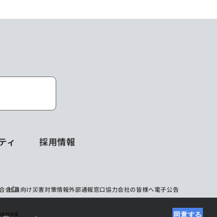
ティ
採用情報
合会
社員向け災害対策情報
外部通報窓口
協力会社の皆様へ
電子公告
erved.
同意する