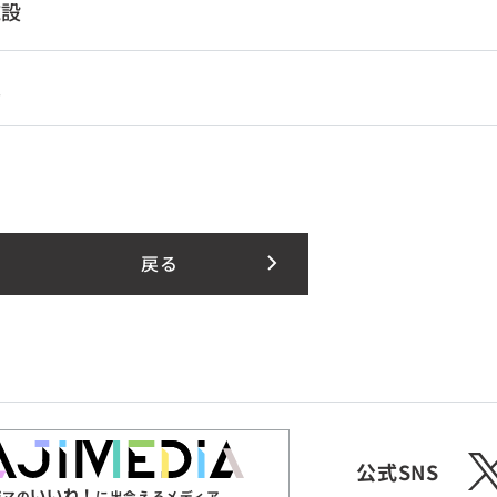
施設
業
戻る
X
公式SNS
いいね！
ジマの
に出会えるメディア