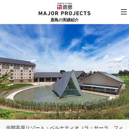
鹿島
MAJOR PROJECTS
鹿島の実績紹介
実績紹介TOP
更新順でみる
関連リンク
よくあるご質問
用途でさがす
鹿島建設株式会社
個人情報保護方針
竣工年でさがす
お問い合わせ
地域でさがす
あいうえお順
当間高原リゾート・ベルナティオ（ラ・サーラ、フィ