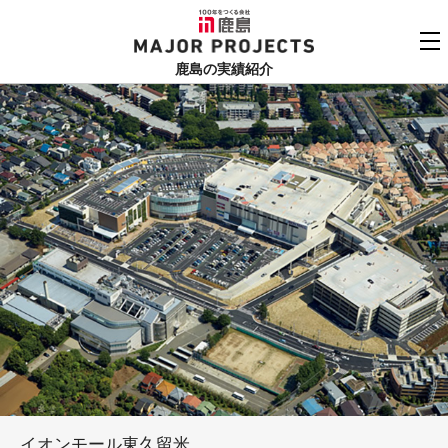
鹿島
MAJOR PROJECTS
鹿島の実績紹介
実績紹介TOP
更新順でみる
関連リンク
よくあるご質問
用途でさがす
鹿島建設株式会社
個人情報保護方針
竣工年でさがす
お問い合わせ
地域でさがす
あいうえお順
イオンモール東久留米