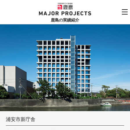
鹿島
MAJOR PROJECTS
鹿島の実績紹介
実績紹介TOP
更新順でみる
関連リンク
よくあるご質問
用途でさがす
鹿島建設株式会社
個人情報保護方針
竣工年でさがす
お問い合わせ
地域でさがす
あいうえお順
浦安市新庁舎