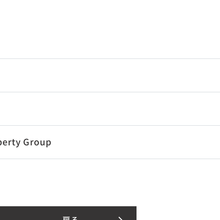
perty Group
戻る