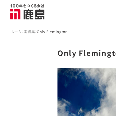
ホーム
実績集
Only Flemington
Only Fleming