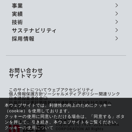
事業
実績
技術
サステナビリティ
採用情報
お問い合わせ
サイトマップ
このサイトについて
ウェブアクセシビリティ
個人情報保護方針
ソーシャルメディアポリシー
関連リンク
日本建設業連合会
社員向け災害対策情報
外部通報窓口
協力会社の皆様へ
本ウェブサイトでは、利便性の向上のためにクッキー
電子公告
（cookie）を使用しております。
クッキーの使用に同意いただける場合は、「同意する」ボタ
鹿島建設株式会社
ンを押して、引き続き、本ウェブサイトをご覧ください。
Copyright (C) 1995–2026 KAJIMA
クッキーの使用について
CORPORATION All Rights