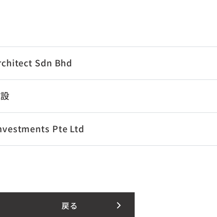
rchitect Sdn Bhd
施設
nvestments Pte Ltd
戻る