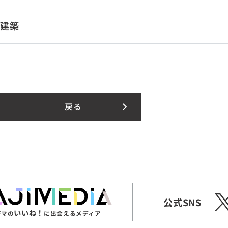
ム建築
戻る
X
公式SNS
いいね！
ジマの
に出会えるメディア