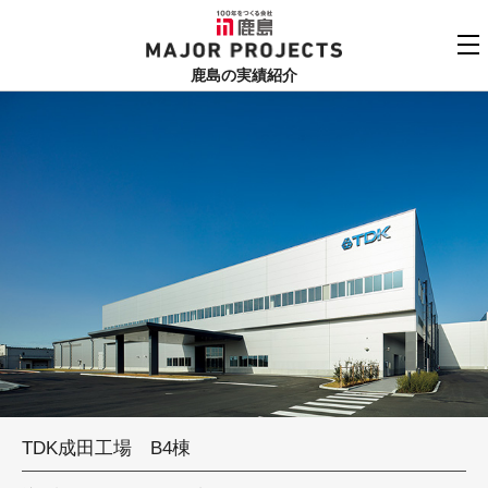
鹿島
MAJOR PROJECTS
鹿島の実績紹介
実績紹介TOP
更新順でみる
関連リンク
よくあるご質問
用途でさがす
鹿島建設株式会社
個人情報保護方針
竣工年でさがす
お問い合わせ
地域でさがす
あいうえお順
TDK成田工場 B4棟