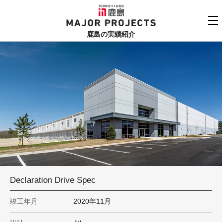
鹿島
MAJOR PROJECTS
鹿島の実績紹介
実績紹介TOP
更新順でみる
関連リンク
よくあるご質問
用途でさがす
鹿島建設株式会社
個人情報保護方針
竣工年でさがす
お問い合わせ
地域でさがす
あいうえお順
Declaration Drive Spec
竣工年月
2020年11月