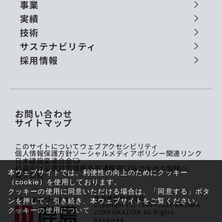
事業
実績
技術
サステナビリティ
採用情報
お問い合わせ
サイトマップ
このサイトについて
ウェブアクセシビリティ
個人情報保護方針
ソーシャルメディアポリシー
関連リンク
日本建設業連合会
社員向け災害対策情報
外部通報窓口
協力会社の皆様へ
本ウェブサイトでは、利便性の向上のためにクッキー
電子公告
（cookie）を使用しております。
クッキーの使用に同意いただける場合は、「同意する」ボタ
鹿島建設株式会社
ンを押して、引き続き、本ウェブサイトをご覧ください。
Copyright (C) 1995–2026 KAJIMA
クッキーの使用について
CORPORATION All Rights
Reserved.