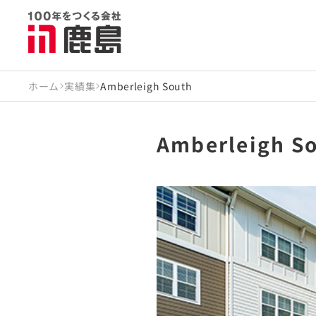
ホーム
実績集
Amberleigh South
Amberleigh S