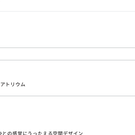
ル
スアトリウム
ひとの感覚にうったえる空間デザイン