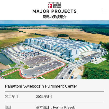
鹿島
MAJOR PROJECTS
鹿島の実績紹介
実績紹介TOP
更新順でみる
関連リンク
よくあるご質問
用途でさがす
鹿島建設株式会社
個人情報保護方針
竣工年でさがす
お問い合わせ
地域でさがす
あいうえお順
Panattoni Swiebodzin Fulfillment Center
竣工年月
2021年8月
設計
基本設計：Ferma Kresek