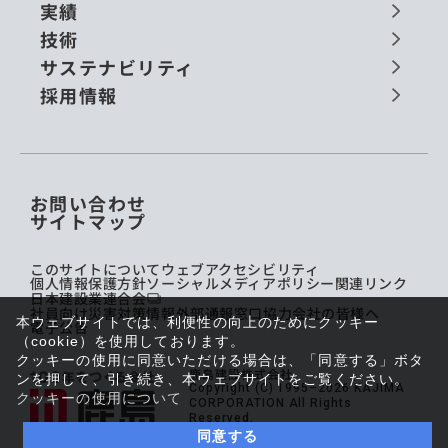
実績
技術
サステナビリティ
採用情報
お問い合わせ
サイトマップ
このサイトについて
ウェブアクセシビリティ
個人情報保護方針
ソーシャルメディアポリシー
関連リンク
日本建設業連合会
社員向け災害対策情報
外部通報窓口
協力会社の皆様へ
本ウェブサイトでは、利便性の向上のためにクッキー
電子公告
（cookie）を使用しております。
クッキーの使用に同意いただける場合は、「同意する」ボタ
鹿島建設株式会社
ンを押して、引き続き、本ウェブサイトをご覧ください。
Copyright (C) 1995–2026 KAJIMA
クッキーの使用について
CORPORATION All Rights
Reserved.
同意する