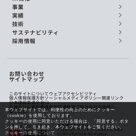
事業
実績
技術
サステナビリティ
採用情報
お問い合わせ
サイトマップ
このサイトについて
ウェブアクセシビリティ
個人情報保護方針
ソーシャルメディアポリシー
関連リンク
日本建設業連合会
社員向け災害対策情報
外部通報窓口
協力会社の皆様へ
本ウェブサイトでは、利便性の向上のためにクッキー
電子公告
（cookie）を使用しております。
クッキーの使用に同意いただける場合は、「同意する」ボタ
鹿島建設株式会社
ンを押して、引き続き、本ウェブサイトをご覧ください。
Copyright (C) 1995–2026 KAJIMA
クッキーの使用について
CORPORATION All Rights