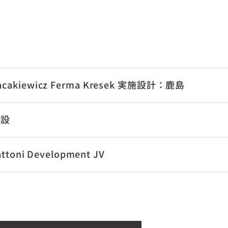
akiewicz Ferma Kresek 実施設計：鹿島
施設
attoni Development JV