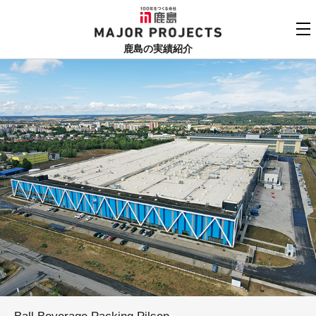
鹿島
MAJOR PROJECTS
鹿島の実績紹介
実績紹介TOP
更新順でみる
関連リンク
よくあるご質問
用途でさがす
鹿島建設株式会社
個人情報保護方針
竣工年でさがす
お問い合わせ
地域でさがす
あいうえお順