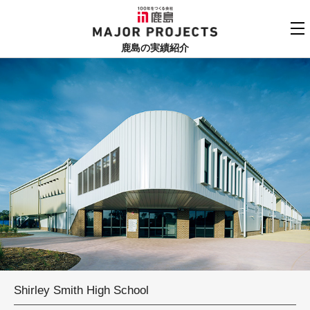
鹿島
MAJOR PROJECTS
鹿島の実績紹介
実績紹介TOP
更新順でみる
関連リンク
よくあるご質問
用途でさがす
鹿島建設株式会社
個人情報保護方針
竣工年でさがす
お問い合わせ
地域でさがす
あいうえお順
Shirley Smith High School