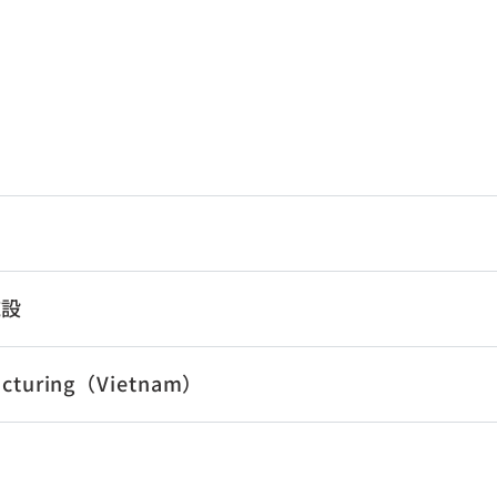
施設
acturing（Vietnam）