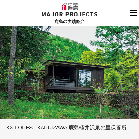
鹿島
MAJOR PROJECTS
鹿島の実績紹介
実績紹介TOP
更新順でみる
関連リンク
よくあるご質問
用途でさがす
鹿島建設株式会社
個人情報保護方針
竣工年でさがす
お問い合わせ
地域でさがす
あいうえお順
KX-FOREST KARUIZAWA 鹿島軽井沢泉の里保養所