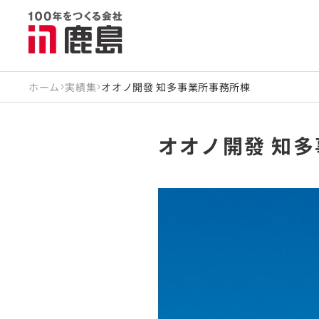
ホーム
実績集
オオノ開發 知多事業所事務所棟
オオノ開發 知