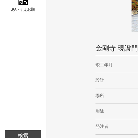
あいうえお順
金剛寺 現證
竣工年月
設計
場所
用途
発注者