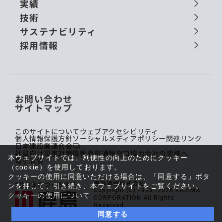
実績
技術
サステナビリティ
採用情報
お問い合わせ
サイトマップ
このサイトについて
ウェブアクセシビリティ
個人情報保護方針
ソーシャルメディアポリシー
関連リンク
日本建設業連合会
社員向け災害対策情報
外部通報窓口
協力会社の皆様へ
本ウェブサイトでは、利便性の向上のためにクッキー
電子公告
（cookie）を使用しております。
クッキーの使用に同意いただける場合は、「同意する」ボタ
鹿島建設株式会社
ンを押して、引き続き、本ウェブサイトをご覧ください。
Copyright (C) 1995–2026 KAJIMA
クッキーの使用について
CORPORATION All Rights
Reserved.
同意する