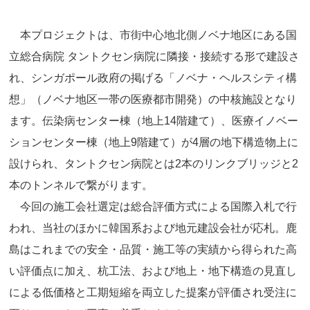
本プロジェクトは、市街中心地北側ノベナ地区にある国
立総合病院 タントクセン病院に隣接・接続する形で建設さ
れ、シンガポール政府の掲げる「ノベナ・ヘルスシティ構
想」（ノベナ地区一帯の医療都市開発）の中核施設となり
ます。伝染病センター棟（地上14階建て）、医療イノベー
ションセンター棟（地上9階建て）が4層の地下構造物上に
設けられ、タントクセン病院とは2本のリンクブリッジと2
本のトンネルで繋がります。
今回の施工会社選定は総合評価方式による国際入札で行
われ、当社のほかに韓国系および地元建設会社が応札。鹿
島はこれまでの安全・品質・施工等の実績から得られた高
い評価点に加え、杭工法、および地上・地下構造の見直し
による低価格と工期短縮を両立した提案が評価され受注に