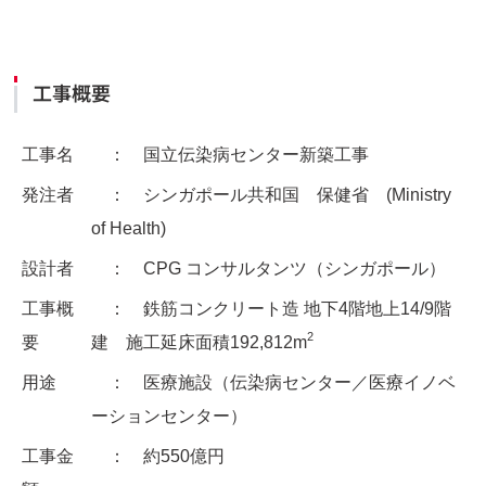
工事概要
工事名
： 国立伝染病センター新築工事
発注者
： シンガポール共和国 保健省 (Ministry
of Health)
設計者
： CPG コンサルタンツ（シンガポール）
工事概
： 鉄筋コンクリート造 地下4階地上14/9階
2
要
建 施工延床面積192,812m
用途
： 医療施設（伝染病センター／医療イノベ
ーションセンター）
工事金
： 約550億円