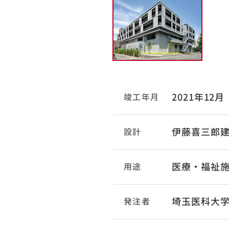
2021年12月
竣工年月
伊藤喜三郎
設計
医療・福祉
用途
埼玉医科大
発注者