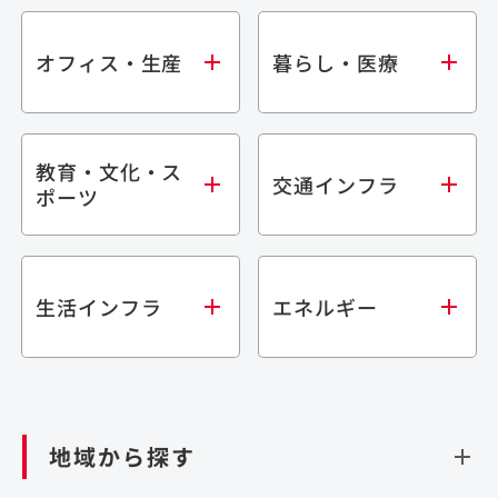
オフィス・生産
暮らし・医療
教育・文化・ス
オフィス
集合住宅
交通インフラ
ポーツ
生産・研究施設
宿泊施設
倉庫・物流施設
商業施設
医療・福祉施設
学校・教育施設
鉄道
生活インフラ
エネルギー
閉じる
文化・スポーツ施設
橋梁
閉じる
歴史的建造物
トンネル
道路
ダム
再生可能エネルギー
閉じる
空港施設
地域から探す
処理場・リサイクル施設
港湾/海洋施設
閉じる
上下水道施設