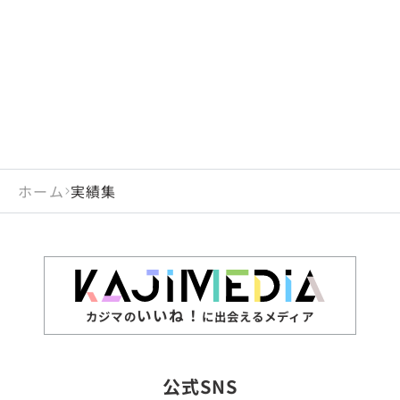
閉じる
岡山県
長崎県
広島県
熊本県
静岡県
愛知県
閉じる
米国
アラブ首長国連邦
山口県
大分県
徳島県
宮崎県
三重県
岐阜県
アルジェリア
インド
香川県
鹿児島県
愛媛県
沖縄県
閉じる
インドネシア
エジプト・アラブ共
高知県
閉じる
ホーム
実績集
エチオピア
オーストラリア
閉じる
ザンビア
シンガポール
ジンバブエ
スリランカ
いいね！
カジマの
に出会えるメディア
タイ
台湾
公式SNS