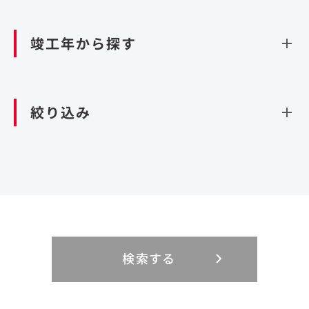
資源循環（廃棄物利活用施設）
閉じる
竣工年から探す
造成
北海道・東北
関東
閉じる
絞り込み
北海道
茨城県
青森県
栃木県
中部
近畿
岩手県
群馬県
宮城県
埼玉県
設計・施工
新潟県
京都府
富山県
大阪府
秋田県
千葉県
山形県
東京都
大規模複合開発
中国・四国
九州・沖縄
PFI
石川県
滋賀県
福井県
兵庫県
福島県
神奈川県
事業用地
検索する
リニューアル
鳥取県
福岡県
島根県
佐賀県
長野県
奈良県
山梨県
和歌山県
海外
閉じる
閉じる