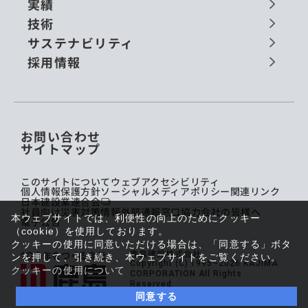
実績
技術
サステナビリティ
採用情報
お問い合わせ
サイトマップ
このサイトについて
ウェブアクセシビリティ
個人情報保護方針
ソーシャルメディアポリシー
関連リンク
日本建設業連合会
社員向け災害対策情報
外部通報窓口
協力会社の皆様へ
本ウェブサイトでは、利便性の向上のためにクッキー
電子公告
（cookie）を使用しております。
クッキーの使用に同意いただける場合は、「同意する」ボタ
鹿島建設株式会社
ンを押して、引き続き、本ウェブサイトをご覧ください。
Copyright (C) 1995–2026 KAJIMA
クッキーの使用について
CORPORATION All Rights
Reserved.
同意する