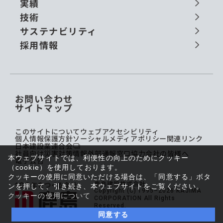
実績
技術
サステナビリティ
採用情報
お問い合わせ
サイトマップ
このサイトについて
ウェブアクセシビリティ
個人情報保護方針
ソーシャルメディアポリシー
関連リンク
日本建設業連合会
社員向け災害対策情報
外部通報窓口
協力会社の皆様へ
本ウェブサイトでは、利便性の向上のためにクッキー
電子公告
（cookie）を使用しております。
クッキーの使用に同意いただける場合は、「同意する」ボタ
鹿島建設株式会社
ンを押して、引き続き、本ウェブサイトをご覧ください。
Copyright (C) 1995–2026 KAJIMA
クッキーの使用について
CORPORATION All Rights
Reserved.
同意する