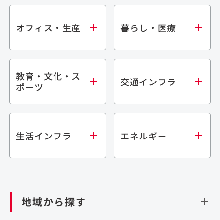
オフィス・生産
暮らし・医療
教育・文化・ス
オフィス
集合住宅
交通インフラ
ポーツ
生産・研究施設
宿泊施設
倉庫・物流施設
商業施設
医療・福祉施設
学校・教育施設
鉄道
生活インフラ
エネルギー
閉じる
文化・スポーツ施設
橋梁
閉じる
歴史的建造物
トンネル
道路
ダム
再生可能エネルギー
閉じる
空港施設
地域から探す
処理場・リサイクル施設
港湾/海洋施設
閉じる
上下水道施設