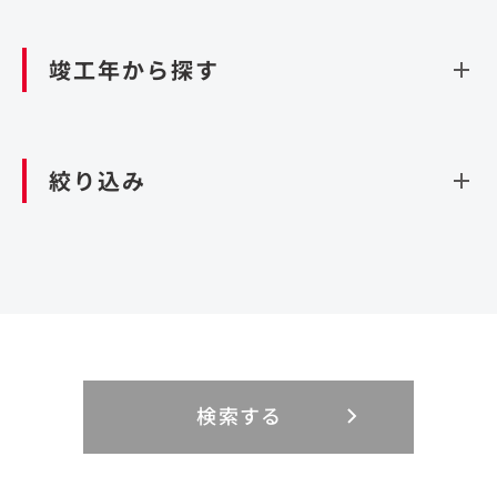
資源循環（廃棄物利活用施設）
閉じる
竣工年から探す
造成
北海道・東北
関東
閉じる
絞り込み
北海道
茨城県
青森県
栃木県
中部
近畿
岩手県
群馬県
宮城県
埼玉県
設計・施工
新潟県
京都府
富山県
大阪府
秋田県
千葉県
山形県
東京都
大規模複合開発
中国・四国
九州・沖縄
PFI
石川県
滋賀県
福井県
兵庫県
福島県
神奈川県
事業用地
検索する
リニューアル
鳥取県
福岡県
島根県
佐賀県
長野県
奈良県
山梨県
和歌山県
海外
閉じる
閉じる