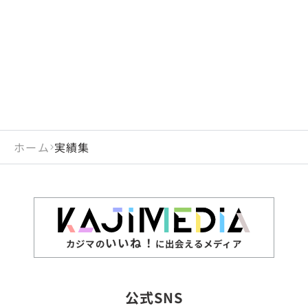
閉じる
岡山県
長崎県
広島県
熊本県
静岡県
愛知県
閉じる
米国
アラブ首長国連邦
山口県
大分県
徳島県
宮崎県
三重県
岐阜県
アルジェリア
インド
香川県
鹿児島県
愛媛県
沖縄県
閉じる
インドネシア
エジプト・アラブ共
高知県
閉じる
ホーム
実績集
エチオピア
オーストラリア
閉じる
ザンビア
シンガポール
ジンバブエ
スリランカ
いいね！
カジマの
に出会えるメディア
タイ
台湾
公式SNS