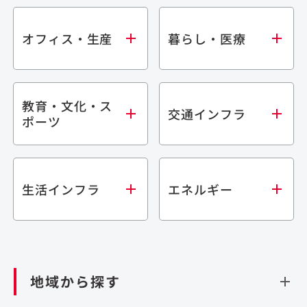
オフィス・生産
暮らし・医療
教育・文化・ス
オフィス
集合住宅
交通インフラ
ポーツ
生産・研究施設
宿泊施設
倉庫・物流施設
商業施設
医療・福祉施設
学校・教育施設
鉄道
生活インフラ
エネルギー
閉じる
文化・スポーツ施設
橋梁
閉じる
歴史的建造物
トンネル
道路
ダム
再生可能エネルギー
閉じる
空港施設
地域から探す
処理場・リサイクル施設
港湾/海洋施設
閉じる
上下水道施設