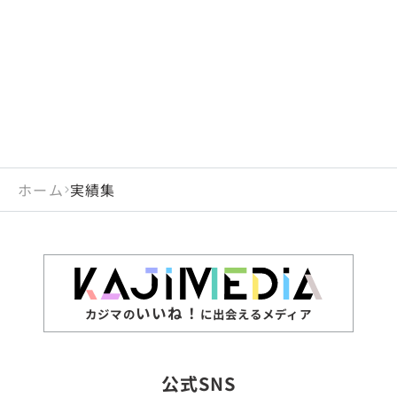
閉じる
岡山県
長崎県
広島県
熊本県
静岡県
愛知県
閉じる
米国
アラブ首長国連邦
山口県
大分県
徳島県
宮崎県
三重県
岐阜県
アルジェリア
インド
香川県
鹿児島県
愛媛県
沖縄県
閉じる
インドネシア
エジプト・アラブ共
高知県
閉じる
ホーム
実績集
エチオピア
オーストラリア
閉じる
ザンビア
シンガポール
ジンバブエ
スリランカ
いいね！
カジマの
に出会えるメディア
タイ
台湾
公式SNS