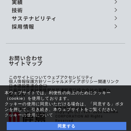
実績
技術
サステナビリティ
採用情報
お問い合わせ
サイトマップ
このサイトについて
ウェブアクセシビリティ
個人情報保護方針
ソーシャルメディアポリシー
関連リンク
日本建設業連合会
社員向け災害対策情報
外部通報窓口
協力会社の皆様へ
本ウェブサイトでは、利便性の向上のためにクッキー
電子公告
（cookie）を使用しております。
クッキーの使用に同意いただける場合は、「同意する」ボタ
鹿島建設株式会社
ンを押して、引き続き、本ウェブサイトをご覧ください。
Copyright (C) 1995–2026 KAJIMA
クッキーの使用について
CORPORATION All Rights
Reserved.
同意する