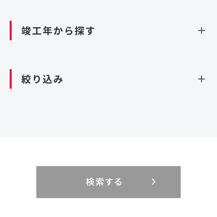
資源循環（廃棄物利活用施設）
閉じる
竣工年から探す
造成
北海道・東北
関東
閉じる
絞り込み
北海道
茨城県
青森県
栃木県
中部
近畿
岩手県
群馬県
宮城県
埼玉県
設計・施工
新潟県
京都府
富山県
大阪府
秋田県
千葉県
山形県
東京都
大規模複合開発
中国・四国
九州・沖縄
PFI
石川県
滋賀県
福井県
兵庫県
福島県
神奈川県
事業用地
検索する
リニューアル
鳥取県
福岡県
島根県
佐賀県
長野県
奈良県
山梨県
和歌山県
海外
閉じる
閉じる