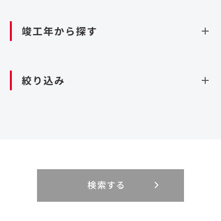
資源循環（廃棄物利活用施設）
閉じる
竣工年から探す
造成
北海道・東北
関東
閉じる
絞り込み
北海道
茨城県
青森県
栃木県
中部
近畿
岩手県
群馬県
宮城県
埼玉県
設計・施工
新潟県
京都府
富山県
大阪府
秋田県
千葉県
山形県
東京都
大規模複合開発
中国・四国
九州・沖縄
PFI
石川県
滋賀県
福井県
兵庫県
福島県
神奈川県
事業用地
検索する
リニューアル
鳥取県
福岡県
島根県
佐賀県
長野県
奈良県
山梨県
和歌山県
海外
閉じる
閉じる