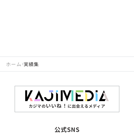
閉じる
岡山県
長崎県
広島県
熊本県
静岡県
愛知県
閉じる
米国
アラブ首長国連邦
山口県
大分県
徳島県
宮崎県
三重県
岐阜県
アルジェリア
インド
香川県
鹿児島県
愛媛県
沖縄県
閉じる
インドネシア
エジプト・アラブ共
高知県
閉じる
ホーム
実績集
エチオピア
オーストラリア
閉じる
ザンビア
シンガポール
ジンバブエ
スリランカ
いいね！
カジマの
に出会えるメディア
タイ
台湾
公式SNS