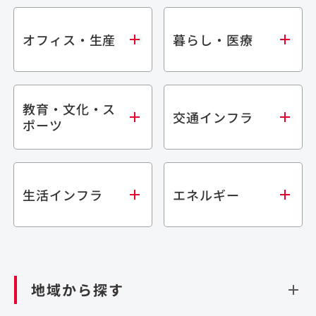
オフィス・生産
暮らし・医療
教育・文化・ス
オフィス
集合住宅
交通インフラ
ポーツ
生産・研究施設
宿泊施設
倉庫・物流施設
商業施設
医療・福祉施設
学校・教育施設
鉄道
生活インフラ
エネルギー
閉じる
文化・スポーツ施設
橋梁
閉じる
歴史的建造物
トンネル
道路
ダム
再生可能エネルギー
閉じる
空港施設
地域から探す
処理場・リサイクル施設
港湾/海洋施設
閉じる
上下水道施設