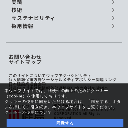
実績
技術
サステナビリティ
採用情報
お問い合わせ
サイトマップ
このサイトについて
ウェブアクセシビリティ
個人情報保護方針
ソーシャルメディアポリシー
関連リンク
日本建設業連合会
社員向け災害対策情報
外部通報窓口
協力会社の皆様へ
本ウェブサイトでは、利便性の向上のためにクッキー
電子公告
（cookie）を使用しております。
クッキーの使用に同意いただける場合は、「同意する」ボタ
鹿島建設株式会社
ンを押して、引き続き、本ウェブサイトをご覧ください。
Copyright (C) 1995–2026 KAJIMA
クッキーの使用について
CORPORATION All Rights
Reserved.
同意する