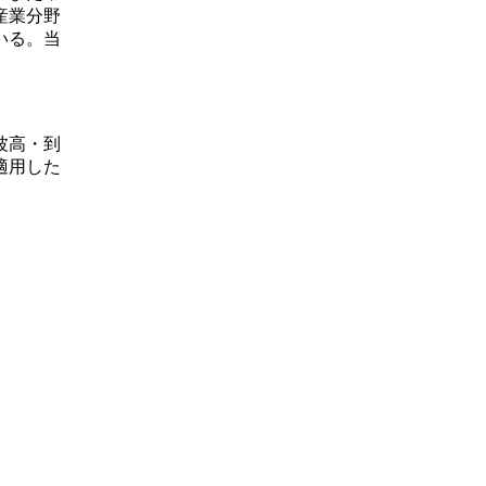
産業分野
いる。当
波高・到
適用した