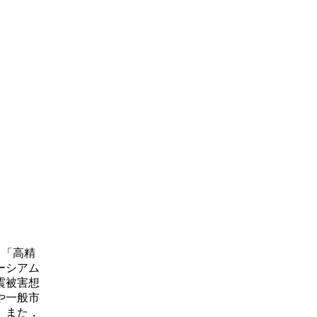
，「高精
ーシアム
震被害想
や一般市
。また，