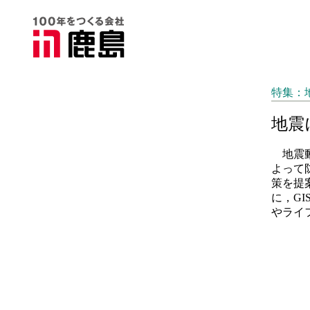
特集：
地震
地震動
よって
策を提
に，G
やライ