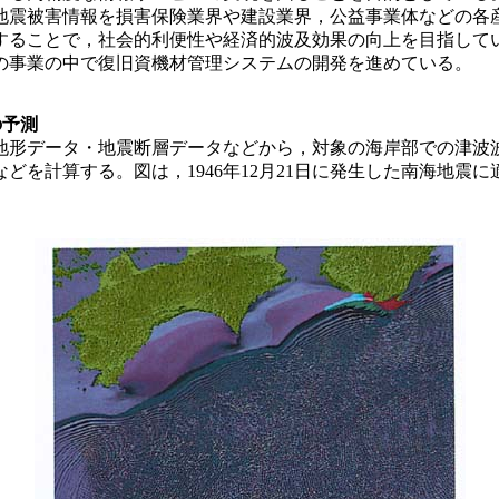
地震被害情報を損害保険業界や建設業界，公益事業体などの各
することで，社会的利便性や経済的波及効果の向上を目指して
の事業の中で復旧資機材管理システムの開発を進めている。
の予測
形データ・地震断層データなどから，対象の海岸部での津波
などを計算する。図は，1946年12月21日に発生した南海地震に