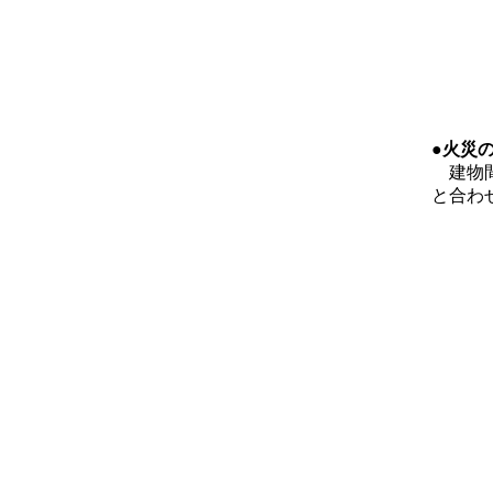
●火災
建物間
と合わ