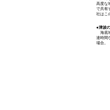
高度な
で共有
社はこ
●津波
海底地
達時間
場合。