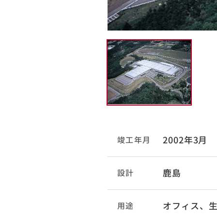
2002年3月
竣工年月
鹿島
設計
オフィス、
用途