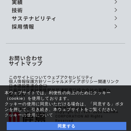
実績
技術
サステナビリティ
採用情報
お問い合わせ
サイトマップ
このサイトについて
ウェブアクセシビリティ
個人情報保護方針
ソーシャルメディアポリシー
関連リンク
日本建設業連合会
社員向け災害対策情報
外部通報窓口
協力会社の皆様へ
本ウェブサイトでは、利便性の向上のためにクッキー
電子公告
（cookie）を使用しております。
クッキーの使用に同意いただける場合は、「同意する」ボタ
鹿島建設株式会社
ンを押して、引き続き、本ウェブサイトをご覧ください。
Copyright (C) 1995–2026 KAJIMA
クッキーの使用について
CORPORATION All Rights
Reserved.
同意する