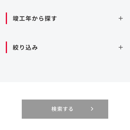
資源循環（廃棄物利活用施設）
閉じる
竣工年から探す
造成
北海道・東北
関東
閉じる
絞り込み
北海道
茨城県
青森県
栃木県
中部
近畿
岩手県
群馬県
宮城県
埼玉県
設計・施工
新潟県
京都府
富山県
大阪府
秋田県
千葉県
山形県
東京都
大規模複合開発
中国・四国
九州・沖縄
PFI
石川県
滋賀県
福井県
兵庫県
福島県
神奈川県
事業用地
検索する
リニューアル
鳥取県
福岡県
島根県
佐賀県
長野県
奈良県
山梨県
和歌山県
海外
閉じる
閉じる