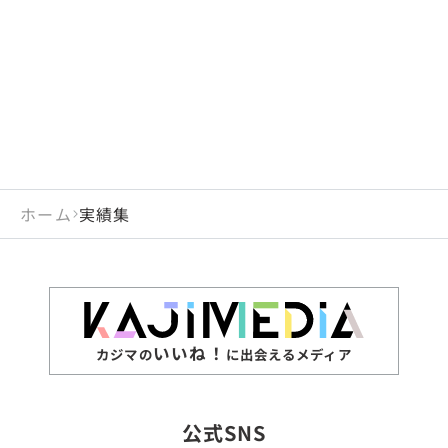
閉じる
岡山県
長崎県
広島県
熊本県
静岡県
愛知県
閉じる
米国
アラブ首長国連邦
山口県
大分県
徳島県
宮崎県
三重県
岐阜県
アルジェリア
インド
香川県
鹿児島県
愛媛県
沖縄県
閉じる
インドネシア
エジプト・アラブ共
高知県
閉じる
ホーム
実績集
エチオピア
オーストラリア
閉じる
ザンビア
シンガポール
ジンバブエ
スリランカ
いいね！
カジマの
に出会えるメディア
タイ
台湾
公式SNS