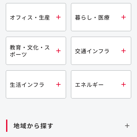
オフィス・生産
暮らし・医療
教育・文化・ス
オフィス
集合住宅
交通インフラ
ポーツ
生産・研究施設
宿泊施設
倉庫・物流施設
商業施設
医療・福祉施設
学校・教育施設
鉄道
生活インフラ
エネルギー
閉じる
文化・スポーツ施設
橋梁
閉じる
歴史的建造物
トンネル
道路
ダム
再生可能エネルギー
閉じる
空港施設
地域から探す
処理場・リサイクル施設
港湾/海洋施設
閉じる
上下水道施設