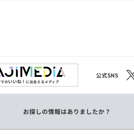
共和国
愛媛県
沖縄県
エチオピア
オーストラリア
ジンバブエ
スリランカ
X
チェコ
中国
公式SNS
いいね！
ジマの
に出会えるメディア
フィリピン
ベトナム
お探しの情報はありましたか？
ミャンマー
メキシコ