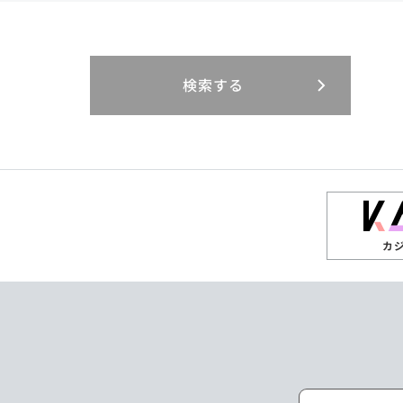
閉じる
閉じる
閉じる
三重県
岐阜県
山口県
大分県
インドネシア
徳島県
宮崎県
エジプト・アラブ
香川県
鹿児島県
リニューアル
検索する
閉じる
閉じる
閉じる
高知県
ザンビア
シンガポール
閉じる
タイ
台湾
カ
ニュージーランド
パラオ
ポーランド
マレーシア