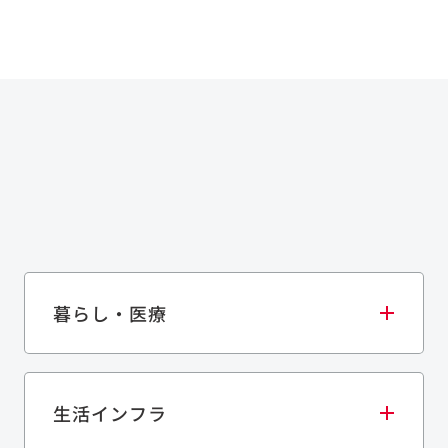
暮らし・医療
生活インフラ
庫・物流施設
医療・福祉施設
歴史的建造物