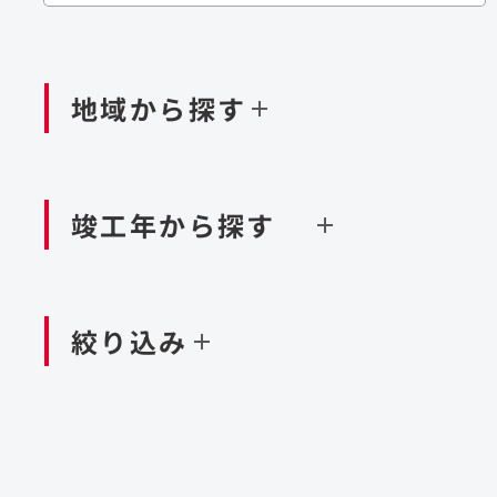
閉じる
閉じる
閉じる
鉄道
ダム
再生可能エネルギー
処理場・リサイクル施設
橋梁
トン
地域から探す
閉じる
空港施設
造成
港湾/海洋施設
竣工年から探す
北海道・東北
関東
閉じる
閉じる
絞り込み
中国・四国
九州・沖縄
北海道
茨城県
新潟県
京都府
青森県
栃木県
富山県
大阪府
岩手県
群馬県
石川県
滋賀県
秋田県
千葉県
長野県
奈良県
山形県
東京都
山梨県
和歌山県
福島県
神奈川県
静岡県
鳥取県
福岡県
米国
島根県
佐賀県
アラブ首長国連邦
岡山県
長崎県
設計・施工
大規模複合開発