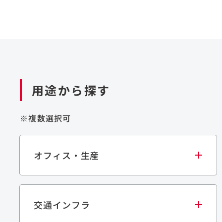
用途から探す
※複数選択可
オフィス・生産
交通インフラ
オフィス
集合住宅
学校・教育施設
生産・研究施設
宿泊施設
文化・スポーツ施設
商業施設
倉