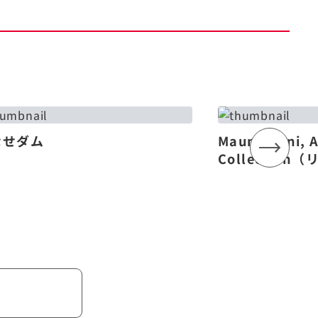
なせダム
Mauna Lani, 
Collectio