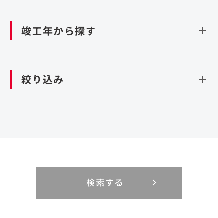
資源循環（廃棄物利活用施設）
閉じる
竣工年から探す
造成
北海道・東北
関東
閉じる
絞り込み
北海道
茨城県
青森県
栃木県
中部
近畿
岩手県
群馬県
宮城県
埼玉県
設計・施工
新潟県
京都府
富山県
大阪府
秋田県
千葉県
山形県
東京都
大規模複合開発
中国・四国
九州・沖縄
PFI
石川県
滋賀県
福井県
兵庫県
福島県
神奈川県
事業用地
検索する
リニューアル
鳥取県
福岡県
島根県
佐賀県
長野県
奈良県
山梨県
和歌山県
海外
閉じる
閉じる