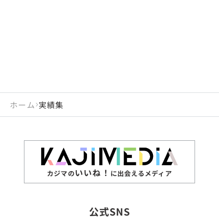
閉じる
岡山県
長崎県
広島県
熊本県
静岡県
愛知県
閉じる
米国
アラブ首長国連邦
山口県
大分県
徳島県
宮崎県
三重県
岐阜県
アルジェリア
インド
香川県
鹿児島県
愛媛県
沖縄県
閉じる
インドネシア
エジプト・アラブ共
高知県
閉じる
ホーム
実績集
エチオピア
オーストラリア
閉じる
ザンビア
シンガポール
ジンバブエ
スリランカ
いいね！
カジマの
に出会えるメディア
タイ
台湾
公式SNS