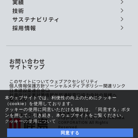
実績
技術
サステナビリティ
採用情報
お問い合わせ
サイトマップ
このサイトについて
ウェブアクセシビリティ
個人情報保護方針
ソーシャルメディアポリシー
関連リンク
日本建設業連合会
社員向け災害対策情報
外部通報窓口
協力会社の皆様へ
本ウェブサイトでは、利便性の向上のためにクッキー
電子公告
（cookie）を使用しております。
クッキーの使用に同意いただける場合は、「同意する」ボタ
鹿島建設株式会社
ンを押して、引き続き、本ウェブサイトをご覧ください。
Copyright (C) 1995–2026 KAJIMA
クッキーの使用について
CORPORATION All Rights
Reserved.
同意する