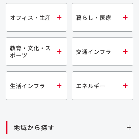
オフィス・生産
暮らし・医療
教育・文化・ス
オフィス
集合住宅
交通インフラ
ポーツ
生産・研究施設
宿泊施設
倉庫・物流施設
商業施設
医療・福祉施設
学校・教育施設
鉄道
生活インフラ
エネルギー
閉じる
文化・スポーツ施設
橋梁
閉じる
歴史的建造物
トンネル
道路
ダム
再生可能エネルギー
閉じる
空港施設
地域から探す
処理場・リサイクル施設
港湾/海洋施設
閉じる
上下水道施設