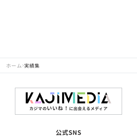
閉じる
岡山県
長崎県
広島県
熊本県
静岡県
愛知県
閉じる
米国
アラブ首長国連邦
山口県
大分県
徳島県
宮崎県
三重県
岐阜県
アルジェリア
インド
香川県
鹿児島県
愛媛県
沖縄県
閉じる
インドネシア
エジプト・アラブ共
高知県
閉じる
ホーム
実績集
エチオピア
オーストラリア
閉じる
ザンビア
シンガポール
ジンバブエ
スリランカ
いいね！
カジマの
に出会えるメディア
タイ
台湾
公式SNS