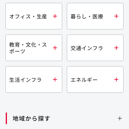
オフィス・生産
暮らし・医療
教育・文化・ス
オフィス
集合住宅
交通インフラ
ポーツ
生産・研究施設
宿泊施設
倉庫・物流施設
商業施設
医療・福祉施設
学校・教育施設
鉄道
生活インフラ
エネルギー
閉じる
文化・スポーツ施設
橋梁
閉じる
歴史的建造物
トンネル
道路
ダム
再生可能エネルギー
閉じる
空港施設
地域から探す
処理場・リサイクル施設
港湾/海洋施設
閉じる
上下水道施設