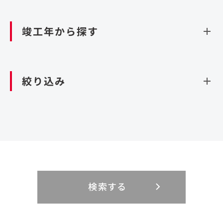
資源循環（廃棄物利活用施設）
閉じる
竣工年から探す
造成
北海道・東北
関東
閉じる
絞り込み
北海道
茨城県
青森県
栃木県
中部
近畿
岩手県
群馬県
宮城県
埼玉県
設計・施工
新潟県
京都府
富山県
大阪府
秋田県
千葉県
山形県
東京都
大規模複合開発
中国・四国
九州・沖縄
PFI
石川県
滋賀県
福井県
兵庫県
福島県
神奈川県
事業用地
検索する
リニューアル
鳥取県
福岡県
島根県
佐賀県
長野県
奈良県
山梨県
和歌山県
海外
閉じる
閉じる