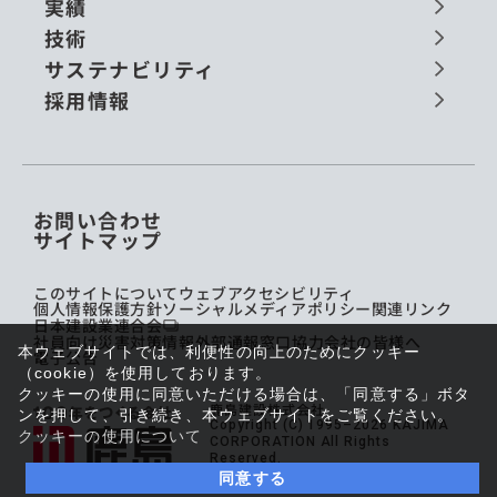
実績
技術
サステナビリティ
採用情報
お問い合わせ
サイトマップ
このサイトについて
ウェブアクセシビリティ
個人情報保護方針
ソーシャルメディアポリシー
関連リンク
日本建設業連合会
社員向け災害対策情報
外部通報窓口
協力会社の皆様へ
本ウェブサイトでは、利便性の向上のためにクッキー
電子公告
（cookie）を使用しております。
クッキーの使用に同意いただける場合は、「同意する」ボタ
鹿島建設株式会社
ンを押して、引き続き、本ウェブサイトをご覧ください。
Copyright (C) 1995–2026 KAJIMA
クッキーの使用について
CORPORATION All Rights
Reserved.
同意する