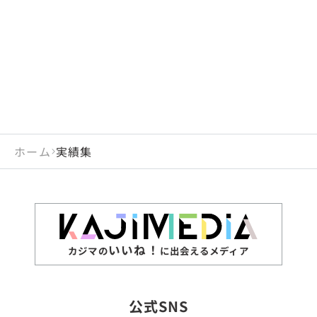
閉じる
岡山県
長崎県
広島県
熊本県
静岡県
愛知県
閉じる
米国
アラブ首長国連邦
山口県
大分県
徳島県
宮崎県
三重県
岐阜県
アルジェリア
インド
香川県
鹿児島県
愛媛県
沖縄県
閉じる
インドネシア
エジプト・アラブ共
高知県
閉じる
ホーム
実績集
エチオピア
オーストラリア
閉じる
ザンビア
シンガポール
ジンバブエ
スリランカ
いいね！
カジマの
に出会えるメディア
タイ
台湾
公式SNS