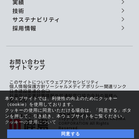
実績
技術
サステナビリティ
採用情報
お問い合わせ
サイトマップ
このサイトについて
ウェブアクセシビリティ
個人情報保護方針
ソーシャルメディアポリシー
関連リンク
日本建設業連合会
社員向け災害対策情報
外部通報窓口
協力会社の皆様へ
本ウェブサイトでは、利便性の向上のためにクッキー
電子公告
（cookie）を使用しております。
クッキーの使用に同意いただける場合は、「同意する」ボタ
鹿島建設株式会社
ンを押して、引き続き、本ウェブサイトをご覧ください。
Copyright (C) 1995–2026 KAJIMA
クッキーの使用について
CORPORATION All Rights
Reserved.
同意する