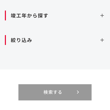
資源循環（廃棄物利活用施設）
閉じる
竣工年から探す
造成
北海道・東北
関東
閉じる
絞り込み
北海道
茨城県
青森県
栃木県
中部
近畿
岩手県
群馬県
宮城県
埼玉県
設計・施工
新潟県
京都府
富山県
大阪府
秋田県
千葉県
山形県
東京都
大規模複合開発
中国・四国
九州・沖縄
PFI
石川県
滋賀県
福井県
兵庫県
福島県
神奈川県
事業用地
検索する
リニューアル
鳥取県
福岡県
島根県
佐賀県
長野県
奈良県
山梨県
和歌山県
海外
閉じる
閉じる