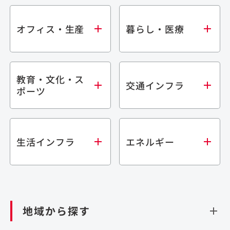
オフィス・生産
暮らし・医療
教育・文化・ス
オフィス
集合住宅
交通インフラ
ポーツ
生産・研究施設
宿泊施設
倉庫・物流施設
商業施設
医療・福祉施設
学校・教育施設
鉄道
生活インフラ
エネルギー
閉じる
文化・スポーツ施設
橋梁
閉じる
歴史的建造物
トンネル
道路
ダム
再生可能エネルギー
閉じる
空港施設
地域から探す
処理場・リサイクル施設
港湾/海洋施設
閉じる
上下水道施設