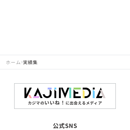
閉じる
岡山県
長崎県
広島県
熊本県
静岡県
愛知県
閉じる
米国
アラブ首長国連邦
山口県
大分県
徳島県
宮崎県
三重県
岐阜県
アルジェリア
インド
香川県
鹿児島県
愛媛県
沖縄県
閉じる
インドネシア
エジプト・アラブ共
高知県
閉じる
ホーム
実績集
エチオピア
オーストラリア
閉じる
ザンビア
シンガポール
ジンバブエ
スリランカ
いいね！
カジマの
に出会えるメディア
タイ
台湾
公式SNS