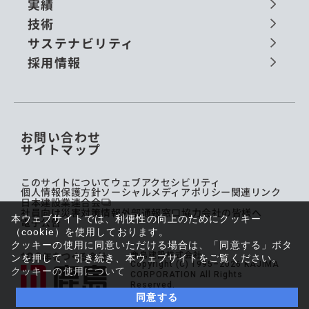
実績
技術
サステナビリティ
採用情報
お問い合わせ
サイトマップ
このサイトについて
ウェブアクセシビリティ
個人情報保護方針
ソーシャルメディアポリシー
関連リンク
日本建設業連合会
社員向け災害対策情報
外部通報窓口
協力会社の皆様へ
本ウェブサイトでは、利便性の向上のためにクッキー
電子公告
（cookie）を使用しております。
クッキーの使用に同意いただける場合は、「同意する」ボタ
鹿島建設株式会社
ンを押して、引き続き、本ウェブサイトをご覧ください。
Copyright (C) 1995–2026 KAJIMA
クッキーの使用について
CORPORATION All Rights
Reserved.
同意する