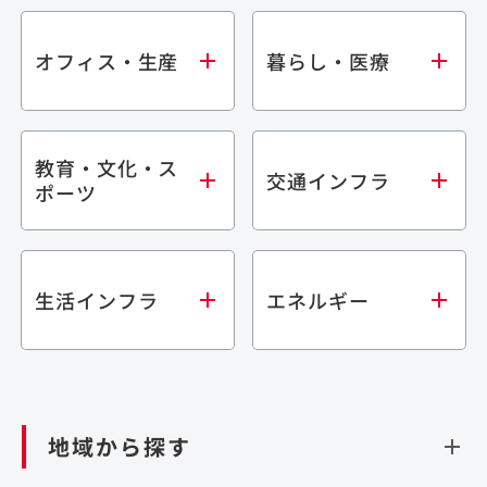
オフィス・生産
暮らし・医療
教育・文化・ス
オフィス
集合住宅
交通インフラ
ポーツ
生産・研究施設
宿泊施設
倉庫・物流施設
商業施設
医療・福祉施設
学校・教育施設
鉄道
生活インフラ
エネルギー
閉じる
文化・スポーツ施設
橋梁
閉じる
歴史的建造物
トンネル
道路
ダム
再生可能エネルギー
閉じる
空港施設
地域から探す
処理場・リサイクル施設
港湾/海洋施設
閉じる
上下水道施設