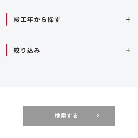
資源循環（廃棄物利活用施設）
閉じる
竣工年から探す
造成
北海道・東北
関東
閉じる
絞り込み
北海道
茨城県
青森県
栃木県
中部
近畿
岩手県
群馬県
宮城県
埼玉県
設計・施工
新潟県
京都府
富山県
大阪府
秋田県
千葉県
山形県
東京都
大規模複合開発
中国・四国
九州・沖縄
PFI
石川県
滋賀県
福井県
兵庫県
福島県
神奈川県
事業用地
検索する
リニューアル
鳥取県
福岡県
島根県
佐賀県
長野県
奈良県
山梨県
和歌山県
海外
閉じる
閉じる