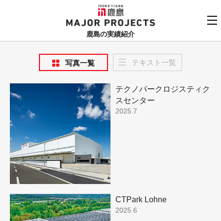
鹿島
MAJOR PROJECTS
鹿島の実績紹介
実績紹介TOP
テキスト一覧
写真一覧
更新順でみる
関連リンク
テクノパークロジスティク
よくあるご質問
用途でさがす
スセンター
鹿島建設株式会社
2025.7
個人情報保護方針
竣工年でさがす
お問い合わせ
地域でさがす
あいうえお順
CTPark Lohne
2025.6