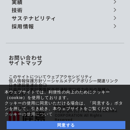
実績
技術
サステナビリティ
採用情報
お問い合わせ
サイトマップ
このサイトについて
ウェブアクセシビリティ
個人情報保護方針
ソーシャルメディアポリシー
関連リンク
日本建設業連合会
社員向け災害対策情報
外部通報窓口
協力会社の皆様へ
本ウェブサイトでは、利便性の向上のためにクッキー
電子公告
（cookie）を使用しております。
クッキーの使用に同意いただける場合は、「同意する」ボタ
鹿島建設株式会社
ンを押して、引き続き、本ウェブサイトをご覧ください。
Copyright (C) 1995–2026 KAJIMA
クッキーの使用について
CORPORATION All Rights
Reserved.
同意する