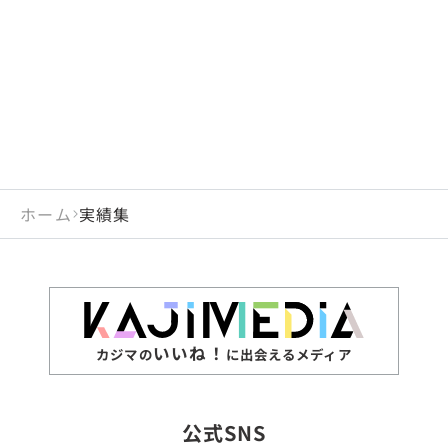
閉じる
岡山県
長崎県
広島県
熊本県
静岡県
愛知県
閉じる
米国
アラブ首長国連邦
山口県
大分県
徳島県
宮崎県
三重県
岐阜県
アルジェリア
インド
香川県
鹿児島県
愛媛県
沖縄県
閉じる
インドネシア
エジプト・アラブ共
高知県
閉じる
ホーム
実績集
エチオピア
オーストラリア
閉じる
ザンビア
シンガポール
ジンバブエ
スリランカ
いいね！
カジマの
に出会えるメディア
タイ
台湾
公式SNS