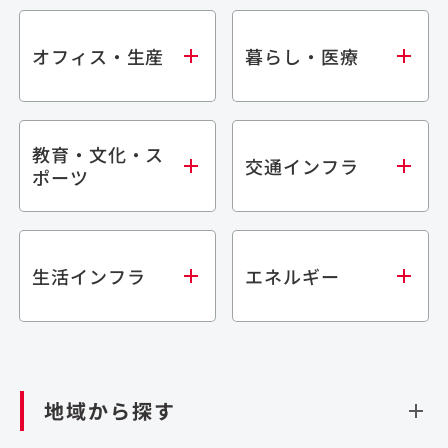
オフィス・生産
暮らし・医療
教育・文化・ス
オフィス
集合住宅
交通インフラ
ポーツ
生産・研究施設
宿泊施設
倉庫・物流施設
商業施設
医療・福祉施設
学校・教育施設
鉄道
生活インフラ
エネルギー
閉じる
文化・スポーツ施設
橋梁
閉じる
歴史的建造物
トンネル
道路
ダム
再生可能エネルギー
閉じる
空港施設
地域から探す
処理場・リサイクル施設
港湾/海洋施設
閉じる
上下水道施設