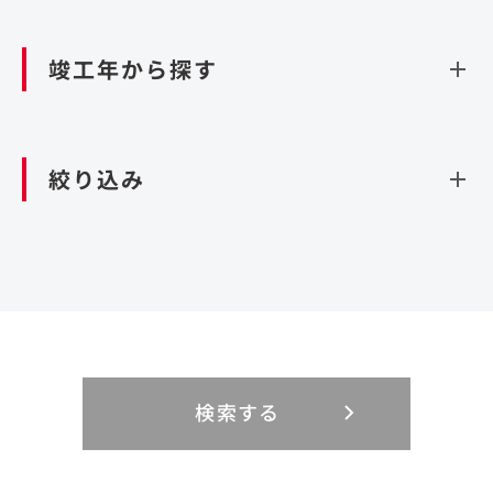
資源循環（廃棄物利活用施設）
閉じる
竣工年から探す
造成
北海道・東北
関東
閉じる
絞り込み
北海道
茨城県
青森県
栃木県
中部
近畿
岩手県
群馬県
宮城県
埼玉県
設計・施工
新潟県
京都府
富山県
大阪府
秋田県
千葉県
山形県
東京都
大規模複合開発
中国・四国
九州・沖縄
PFI
石川県
滋賀県
福井県
兵庫県
福島県
神奈川県
事業用地
検索する
リニューアル
鳥取県
福岡県
島根県
佐賀県
長野県
奈良県
山梨県
和歌山県
海外
閉じる
閉じる