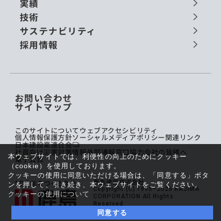
実績
技術
サステナビリティ
採用情報
お問い合わせ
サイトマップ
このサイトについて
ウェブアクセシビリティ
個人情報保護方針
ソーシャルメディアポリシー
関連リンク
日本建設業連合会
社員向け災害対策情報
外部通報窓口
協力会社の皆様へ
本ウェブサイトでは、利便性の向上のためにクッキー
電子公告
（cookie）を使用しております。
クッキーの使用に同意いただける場合は、「同意する」ボタ
鹿島建設株式会社
ンを押して、引き続き、本ウェブサイトをご覧ください。
Copyright (C) 1995–2026 KAJIMA
クッキーの使用について
CORPORATION All Rights
Reserved.
同意する