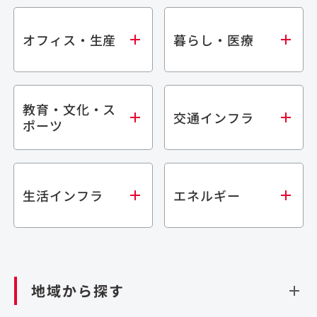
オフィス・生産
暮らし・医療
教育・文化・ス
オフィス
集合住宅
交通インフラ
ポーツ
生産・研究施設
宿泊施設
倉庫・物流施設
商業施設
医療・福祉施設
学校・教育施設
鉄道
生活インフラ
エネルギー
閉じる
文化・スポーツ施設
橋梁
閉じる
歴史的建造物
トンネル
道路
ダム
再生可能エネルギー
閉じる
空港施設
地域から探す
処理場・リサイクル施設
港湾/海洋施設
閉じる
上下水道施設