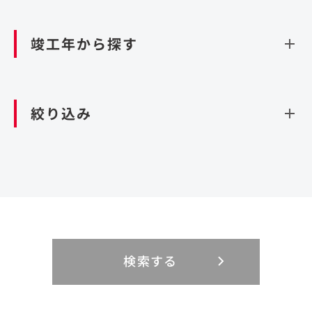
資源循環（廃棄物利活用施設）
閉じる
竣工年から探す
造成
北海道・東北
関東
閉じる
絞り込み
北海道
茨城県
青森県
栃木県
中部
近畿
岩手県
群馬県
宮城県
埼玉県
設計・施工
新潟県
京都府
富山県
大阪府
秋田県
千葉県
山形県
東京都
大規模複合開発
中国・四国
九州・沖縄
PFI
石川県
滋賀県
福井県
兵庫県
福島県
神奈川県
事業用地
検索する
リニューアル
鳥取県
福岡県
島根県
佐賀県
長野県
奈良県
山梨県
和歌山県
海外
閉じる
閉じる