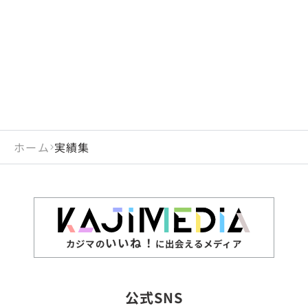
閉じる
岡山県
長崎県
広島県
熊本県
静岡県
愛知県
閉じる
米国
アラブ首長国連邦
山口県
大分県
徳島県
宮崎県
三重県
岐阜県
アルジェリア
インド
香川県
鹿児島県
愛媛県
沖縄県
閉じる
インドネシア
エジプト・アラブ共
高知県
閉じる
ホーム
実績集
エチオピア
オーストラリア
閉じる
ザンビア
シンガポール
ジンバブエ
スリランカ
いいね！
カジマの
に出会えるメディア
タイ
台湾
公式SNS