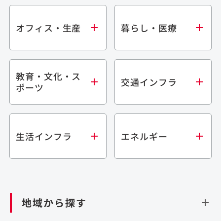
オフィス・生産
暮らし・医療
教育・文化・ス
オフィス
集合住宅
交通インフラ
ポーツ
生産・研究施設
宿泊施設
倉庫・物流施設
商業施設
医療・福祉施設
学校・教育施設
鉄道
生活インフラ
エネルギー
閉じる
文化・スポーツ施設
橋梁
閉じる
歴史的建造物
トンネル
道路
ダム
再生可能エネルギー
閉じる
空港施設
地域から探す
処理場・リサイクル施設
港湾/海洋施設
閉じる
上下水道施設