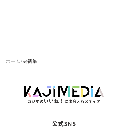
閉じる
岡山県
長崎県
広島県
熊本県
静岡県
愛知県
閉じる
米国
アラブ首長国連邦
山口県
大分県
徳島県
宮崎県
三重県
岐阜県
アルジェリア
インド
香川県
鹿児島県
愛媛県
沖縄県
閉じる
インドネシア
エジプト・アラブ共
高知県
閉じる
ホーム
実績集
エチオピア
オーストラリア
閉じる
ザンビア
シンガポール
ジンバブエ
スリランカ
いいね！
カジマの
に出会えるメディア
タイ
台湾
公式SNS