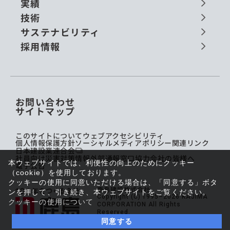
実績
技術
サステナビリティ
採用情報
お問い合わせ
サイトマップ
このサイトについて
ウェブアクセシビリティ
個人情報保護方針
ソーシャルメディアポリシー
関連リンク
日本建設業連合会
社員向け災害対策情報
外部通報窓口
協力会社の皆様へ
本ウェブサイトでは、利便性の向上のためにクッキー
電子公告
（cookie）を使用しております。
クッキーの使用に同意いただける場合は、「同意する」ボタ
鹿島建設株式会社
ンを押して、引き続き、本ウェブサイトをご覧ください。
Copyright (C) 1995–2026 KAJIMA
クッキーの使用について
CORPORATION All Rights
Reserved.
同意する