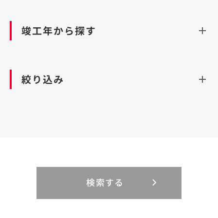
資源循環（廃棄物利活用施設）
閉じる
竣工年から探す
造成
北海道・東北
関東
閉じる
絞り込み
北海道
茨城県
青森県
栃木県
中部
近畿
岩手県
群馬県
宮城県
埼玉県
設計・施工
新潟県
京都府
富山県
大阪府
秋田県
千葉県
山形県
東京都
大規模複合開発
中国・四国
九州・沖縄
PFI
石川県
滋賀県
福井県
兵庫県
福島県
神奈川県
事業用地
検索する
リニューアル
鳥取県
福岡県
島根県
佐賀県
長野県
奈良県
山梨県
和歌山県
海外
閉じる
閉じる