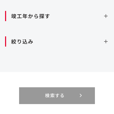
資源循環（廃棄物利活用施設）
閉じる
竣工年から探す
造成
北海道・東北
関東
閉じる
絞り込み
北海道
茨城県
青森県
栃木県
中部
近畿
岩手県
群馬県
宮城県
埼玉県
設計・施工
新潟県
京都府
富山県
大阪府
秋田県
千葉県
山形県
東京都
大規模複合開発
中国・四国
九州・沖縄
PFI
石川県
滋賀県
福井県
兵庫県
福島県
神奈川県
事業用地
検索する
リニューアル
鳥取県
福岡県
島根県
佐賀県
長野県
奈良県
山梨県
和歌山県
海外
閉じる
閉じる