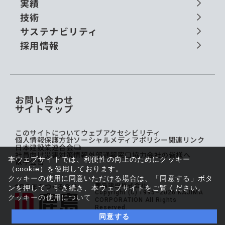
実績
技術
サステナビリティ
採用情報
お問い合わせ
サイトマップ
このサイトについて
ウェブアクセシビリティ
個人情報保護方針
ソーシャルメディアポリシー
関連リンク
日本建設業連合会
社員向け災害対策情報
外部通報窓口
協力会社の皆様へ
本ウェブサイトでは、利便性の向上のためにクッキー
電子公告
（cookie）を使用しております。
クッキーの使用に同意いただける場合は、「同意する」ボタ
鹿島建設株式会社
ンを押して、引き続き、本ウェブサイトをご覧ください。
Copyright (C) 1995–2026 KAJIMA
クッキーの使用について
CORPORATION All Rights
Reserved.
同意する