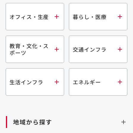
オフィス・生産
暮らし・医療
教育・文化・ス
オフィス
集合住宅
交通インフラ
ポーツ
生産・研究施設
宿泊施設
倉庫・物流施設
商業施設
医療・福祉施設
学校・教育施設
鉄道
生活インフラ
エネルギー
閉じる
文化・スポーツ施設
橋梁
閉じる
歴史的建造物
トンネル
道路
ダム
再生可能エネルギー
閉じる
空港施設
地域から探す
処理場・リサイクル施設
港湾/海洋施設
閉じる
上下水道施設