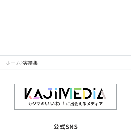
閉じる
岡山県
長崎県
広島県
熊本県
静岡県
愛知県
閉じる
米国
アラブ首長国連邦
山口県
大分県
徳島県
宮崎県
三重県
岐阜県
アルジェリア
インド
香川県
鹿児島県
愛媛県
沖縄県
閉じる
インドネシア
エジプト・アラブ共
高知県
閉じる
ホーム
実績集
エチオピア
オーストラリア
閉じる
ザンビア
シンガポール
ジンバブエ
スリランカ
いいね！
カジマの
に出会えるメディア
タイ
台湾
公式SNS