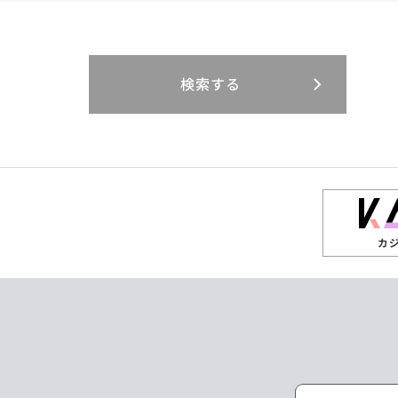
閉じる
閉じる
閉じる
三重県
岐阜県
山口県
大分県
インドネシア
徳島県
宮崎県
エジプト・アラブ
香川県
鹿児島県
リニューアル
検索する
閉じる
閉じる
閉じる
高知県
ザンビア
シンガポール
閉じる
タイ
台湾
カ
ニュージーランド
パラオ
ポーランド
マレーシア