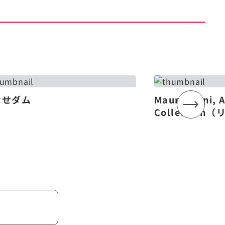
なせダム
Mauna Lani, 
Collectio