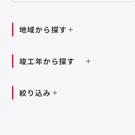
閉じる
閉じる
閉じる
鉄道
ダム
再生可能エネルギー
処理場・リサイクル施設
橋梁
トン
地域から探す
閉じる
空港施設
造成
港湾/海洋施設
竣工年から探す
北海道・東北
関東
閉じる
閉じる
絞り込み
中国・四国
九州・沖縄
北海道
茨城県
新潟県
京都府
青森県
栃木県
富山県
大阪府
岩手県
群馬県
石川県
滋賀県
秋田県
千葉県
長野県
奈良県
山形県
東京都
山梨県
和歌山県
福島県
神奈川県
静岡県
鳥取県
福岡県
米国
島根県
佐賀県
アラブ首長国連邦
岡山県
長崎県
設計・施工
大規模複合開発