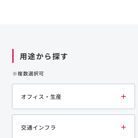
用途から探す
※複数選択可
オフィス・生産
交通インフラ
オフィス
集合住宅
学校・教育施設
生産・研究施設
宿泊施設
文化・スポーツ施設
商業施設
倉