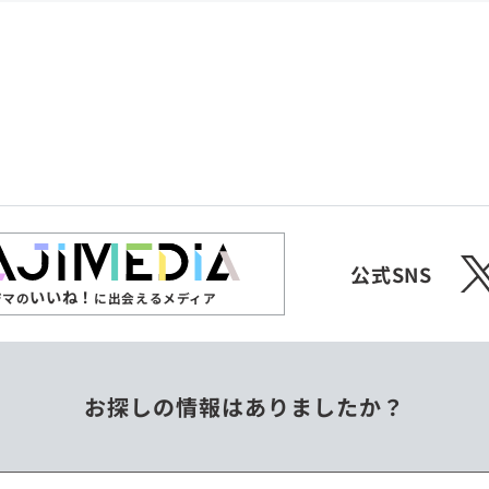
共和国
愛媛県
沖縄県
エチオピア
オーストラリア
ジンバブエ
スリランカ
X
チェコ
中国
公式SNS
いいね！
ジマの
に出会えるメディア
フィリピン
ベトナム
お探しの情報はありましたか？
ミャンマー
メキシコ