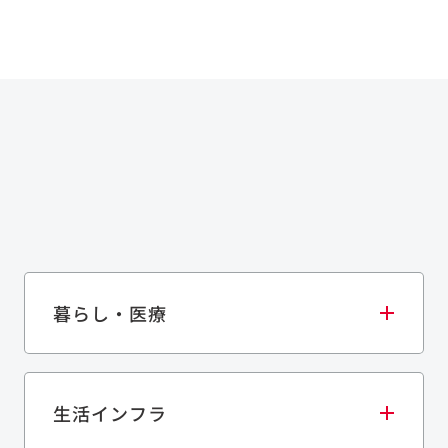
暮らし・医療
生活インフラ
庫・物流施設
医療・福祉施設
歴史的建造物