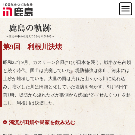
第9回 利根川決壊
昭和22年9月、カスリーン台風(*1)が日本を襲う。戦争から占領
と続く時代、国土は荒廃していた。堤防補強は休止、河床には
土砂が堆積している。大量の雨は荒れた山々から川に流れ込
み、増水した川は田畑と化していた堤防を脅かす。9月16日午
前1時、堤防から溢れた水が裏側から洗掘(*2)（せんくつ）を起
こし、利根川は決壊した。
濁流が田畑や民家を飲み込む