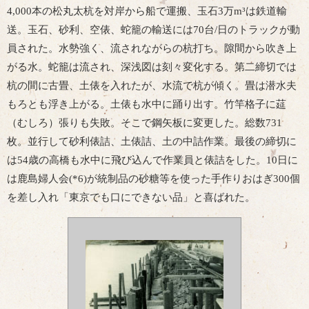
4,000本の松丸太杭を対岸から船で運搬、玉石3万m³は鉄道輸
送。玉石、砂利、空俵、蛇籠の輸送には70台/日のトラックが動
員された。水勢強く、流されながらの杭打ち。隙間から吹き上
がる水。蛇籠は流され、深浅図は刻々変化する。第二締切では
杭の間に古畳、土俵を入れたが、水流で杭が傾く。畳は潜水夫
もろとも浮き上がる。土俵も水中に踊り出す。竹竿格子に莚
（むしろ）張りも失敗。そこで鋼矢板に変更した。総数731
枚。並行して砂利俵詰、土俵詰、土の中詰作業。最後の締切に
は54歳の高橋も水中に飛び込んで作業員と俵詰をした。10日に
は鹿島婦人会(*6)が統制品の砂糖等を使った手作りおはぎ300個
を差し入れ「東京でも口にできない品」と喜ばれた。