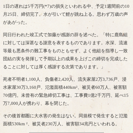
1日の遅れは5千万円(*7)の損失といわれる中、予定1週間前の10
月25日、締切完了。水が引いて鯉が跳ね上る。思わず万歳の声
があがった。
同日行われた竣工式で加藤が感謝の辞を述べた。「特に鹿島組
に対しては深甚なる謝意を表するものであります。水深、流速
等最も悪条件の難工事をものともせず、よく他組を指導し一致
団結の実を発揮して予期以上の成果を上げこの締切を完成した
ることに対しては厚く感謝する次第であります。」
死者不明者1,100人、負傷者2,420人、流失家屋2万3,736戸、浸
水家屋30万3,160戸、氾濫面積440km²、被災者60万人、被害額
70億円。未曾有の緊急締切工事は、工事費1億2千万円、延べ15
万7,000人が携わり、幕を閉じた。
その後首都圏に大水害の発生はない。同規模で発生すると氾濫
面積530km ²、被災者230万人、被害額34兆円といわれる。