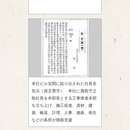
本社ビル玄関に貼り出された社長名
告示（原文墨字） 本社に鹿島守之
助社長を本部長とする工事推進本部
を立ち上げ、施工促進、資材、建
築、輸送、計理、人事、連絡、衛生
などの各班が側面支援