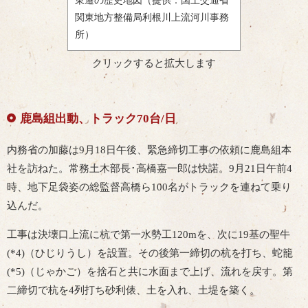
東遷の歴史地図（提供：国土交通省
関東地方整備局利根川上流河川事務
所）
クリックすると拡大します
鹿島組出動、トラック70台/日
内務省の加藤は9月18日午後、緊急締切工事の依頼に鹿島組本
社を訪ねた。常務土木部長･高橋嘉一郎は快諾。9月21日午前4
時、地下足袋姿の総監督高橋ら100名がトラックを連ねて乗り
込んだ。
工事は決壊口上流に杭で第一水勢工120mを、次に19基の聖牛
(*4)（ひじりうし）を設置。その後第一締切の杭を打ち、蛇籠
(*5)（じゃかご）を捨石と共に水面まで上げ、流れを戻す。第
二締切で杭を4列打ち砂利俵、土を入れ、土堤を築く。