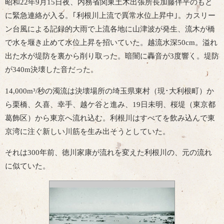
昭和22年9月15日夜、内務省関東土木出張所長加藤伴平のもと
に緊急連絡が入る。｢利根川上流で異常水位上昇中｣。カスリー
ン台風による記録的大雨で上流各地に山津波が発生、流木が橋
で水を堰き止めて水位上昇を招いていた。越流水深50cm。溢れ
出た水が堤防を裏から削り取った。暗闇に轟音が3度響く。堤防
が340m決壊した音だった。
14,000m³/秒の濁流は決壊場所の埼玉県東村（現･大利根町）か
ら栗橋、久喜、幸手、越ケ谷と進み、19日未明、桜堤（東京都
葛飾区）から東京へ流れ込む。利根川はすべてを飲み込んで東
京湾に注ぐ新しい川筋を生み出そうとしていた。
それは300年前、徳川家康が流れを変えた利根川の、元の流れ
に似ていた。