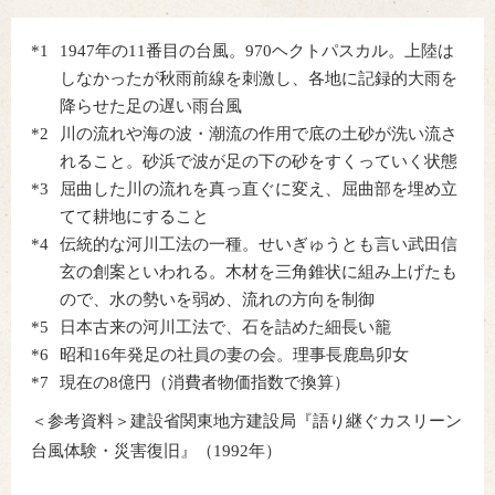
*1
1947年の11番目の台風。970ヘクトパスカル。上陸は
しなかったが秋雨前線を刺激し、各地に記録的大雨を
降らせた足の遅い雨台風
*2
川の流れや海の波・潮流の作用で底の土砂が洗い流さ
れること。砂浜で波が足の下の砂をすくっていく状態
*3
屈曲した川の流れを真っ直ぐに変え、屈曲部を埋め立
てて耕地にすること
*4
伝統的な河川工法の一種。せいぎゅうとも言い武田信
玄の創案といわれる。木材を三角錐状に組み上げたも
ので、水の勢いを弱め、流れの方向を制御
*5
日本古来の河川工法で、石を詰めた細長い籠
*6
昭和16年発足の社員の妻の会。理事長鹿島卯女
*7
現在の8億円（消費者物価指数で換算）
＜参考資料＞建設省関東地方建設局『語り継ぐカスリーン
台風体験・災害復旧』（1992年）