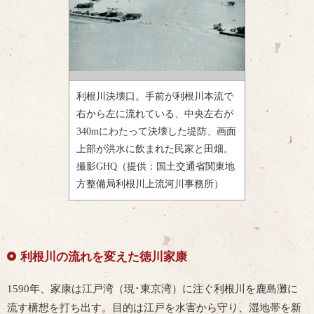
利根川決壊口。手前が利根川本流で
右から左に流れている、中央左右が
340mにわたって決壊した堤防、画面
上部が洪水に飲まれた民家と田畑。
撮影GHQ（提供：国土交通省関東地
方整備局利根川上流河川事務所）
利根川の流れを変えた徳川家康
1590年、家康は江戸湾（現･東京湾）に注ぐ利根川を鹿島灘に
流す構想を打ち出す。目的は江戸を水害から守り、湿地帯を新