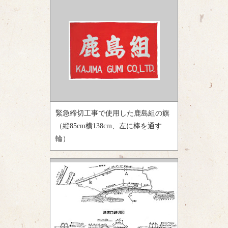
緊急締切工事で使用した鹿島組の旗
（縦85cm横138cm、左に棒を通す
輪）