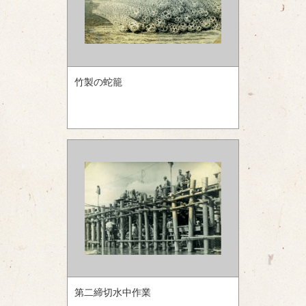
竹製の蛇籠
第二締切水中作業