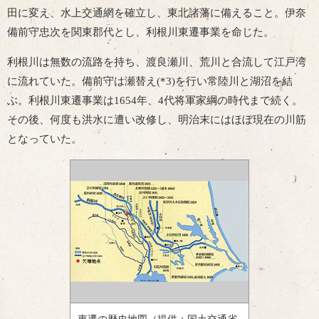
田に変え、水上交通網を確立し、東北諸藩に備えること。伊奈
備前守忠次を関東郡代とし、利根川東遷事業を命じた。
利根川は無数の流路を持ち、渡良瀬川、荒川と合流して江戸湾
に流れていた。備前守は瀬替え(*3)を行い常陸川と湖沼を結
ぶ。利根川東遷事業は1654年、4代将軍家綱の時代まで続く。
その後、何度も洪水に遭い改修し、明治末にはほぼ現在の川筋
となっていた。