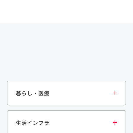
暮らし・医療
生活インフラ
庫・物流施設
医療・福祉施設
歴史的建造物