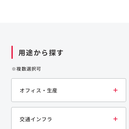
用途から探す
※複数選択可
オフィス・生産
交通インフラ
オフィス
集合住宅
学校・教育施設
生産・研究施設
宿泊施設
文化・スポーツ施設
商業施設
倉