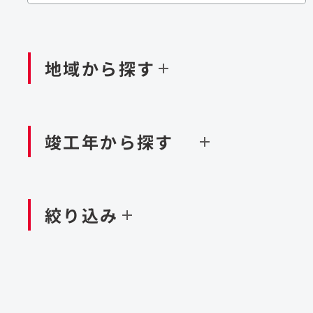
閉じる
閉じる
閉じる
鉄道
ダム
再生可能エネルギー
処理場・リサイクル施設
橋梁
トン
地域から探す
閉じる
空港施設
造成
港湾/海洋施設
竣工年から探す
北海道・東北
関東
閉じる
閉じる
絞り込み
中国・四国
九州・沖縄
北海道
茨城県
新潟県
京都府
青森県
栃木県
富山県
大阪府
岩手県
群馬県
石川県
滋賀県
秋田県
千葉県
長野県
奈良県
山形県
東京都
山梨県
和歌山県
福島県
神奈川県
静岡県
鳥取県
福岡県
米国
島根県
佐賀県
アラブ首長国連邦
岡山県
長崎県
設計・施工
大規模複合開発