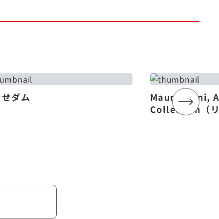
なせダム
Mauna Lani, 
Collectio