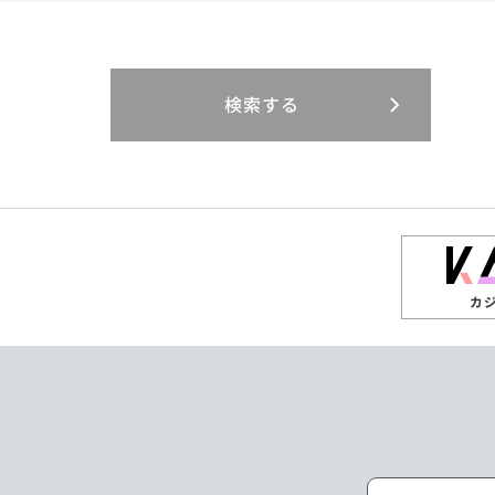
閉じる
閉じる
閉じる
三重県
岐阜県
山口県
大分県
インドネシア
徳島県
宮崎県
エジプト・アラブ
香川県
鹿児島県
リニューアル
検索する
閉じる
閉じる
閉じる
高知県
ザンビア
シンガポール
閉じる
タイ
台湾
カ
ニュージーランド
パラオ
ポーランド
マレーシア