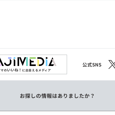
共和国
愛媛県
沖縄県
エチオピア
オーストラリア
ジンバブエ
スリランカ
X
チェコ
中国
公式SNS
いいね！
ジマの
に出会えるメディア
フィリピン
ベトナム
お探しの情報はありましたか？
ミャンマー
メキシコ