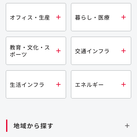
オフィス・生産
暮らし・医療
教育・文化・ス
オフィス
集合住宅
交通インフラ
ポーツ
生産・研究施設
宿泊施設
倉庫・物流施設
商業施設
医療・福祉施設
学校・教育施設
鉄道
生活インフラ
エネルギー
閉じる
文化・スポーツ施設
橋梁
閉じる
歴史的建造物
トンネル
道路
ダム
再生可能エネルギー
閉じる
空港施設
地域から探す
処理場・リサイクル施設
港湾/海洋施設
閉じる
上下水道施設