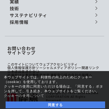
実績
技術
サステナビリティ
採用情報
お問い合わせ
サイトマップ
このサイトについて
ウェブアクセシビリティ
個人情報保護方針
ソーシャルメディアポリシー
関連リンク
日本建設業連合会
社員向け災害対策情報
外部通報窓口
協力会社の皆様へ
本ウェブサイトでは、利便性の向上のためにクッキー
電子公告
（cookie）を使用しております。
クッキーの使用に同意いただける場合は、「同意する」ボタ
鹿島建設株式会社
ンを押して、引き続き、本ウェブサイトをご覧ください。
Copyright (C) 1995–2026 KAJIMA
クッキーの使用について
CORPORATION All Rights
Reserved.
同意する