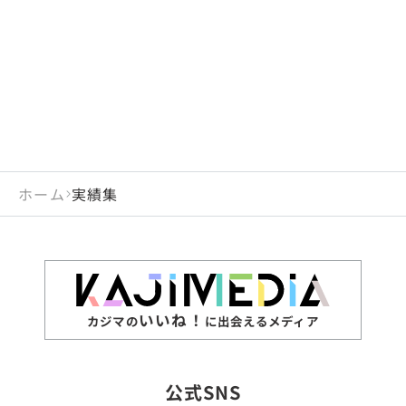
閉じる
岡山県
長崎県
広島県
熊本県
静岡県
愛知県
閉じる
米国
アラブ首長国連邦
山口県
大分県
徳島県
宮崎県
三重県
岐阜県
アルジェリア
インド
香川県
鹿児島県
愛媛県
沖縄県
閉じる
インドネシア
エジプト・アラブ共
高知県
閉じる
ホーム
実績集
エチオピア
オーストラリア
閉じる
ザンビア
シンガポール
ジンバブエ
スリランカ
いいね！
カジマの
に出会えるメディア
タイ
台湾
公式SNS