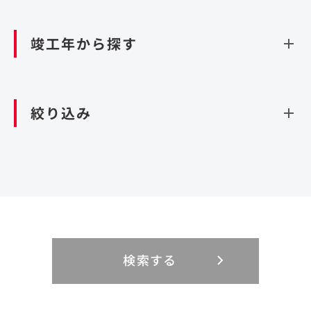
資源循環（廃棄物利活用施設）
閉じる
竣工年から探す
造成
北海道・東北
関東
閉じる
絞り込み
北海道
茨城県
青森県
栃木県
中部
近畿
岩手県
群馬県
宮城県
埼玉県
設計・施工
新潟県
京都府
富山県
大阪府
秋田県
千葉県
山形県
東京都
大規模複合開発
中国・四国
九州・沖縄
PFI
石川県
滋賀県
福井県
兵庫県
福島県
神奈川県
事業用地
検索する
リニューアル
鳥取県
福岡県
島根県
佐賀県
長野県
奈良県
山梨県
和歌山県
海外
閉じる
閉じる