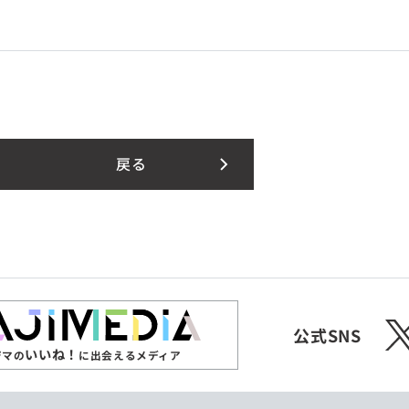
局
戻る
X
公式SNS
いいね！
ジマの
に出会えるメディア